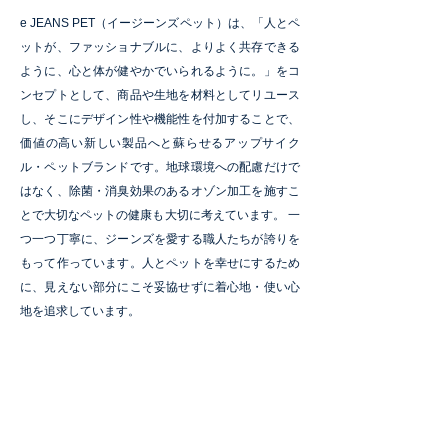
e JEANS PET（イージーンズペット）は、「人とペ
ットが、ファッショナブルに、よりよく共存できる
ように、心と体が健やかでいられるように。」をコ
ンセプトとして、商品や生地を材料としてリユース
し、そこにデザイン性や機能性を付加することで、
価値の⾼い新しい製品へと蘇らせるアップサイク
ル・ペットブランドです。地球環境への配慮だけで
はなく、除菌・消臭効果のあるオゾン加⼯を施すこ
とで⼤切なペットの健康も⼤切に考えています。 一
つ一つ丁寧に、ジーンズを愛する職人たちが誇りを
もって作っています。人とペットを幸せにするため
に、見えない部分にこそ妥協せずに着心地・使い心
地を追求しています。