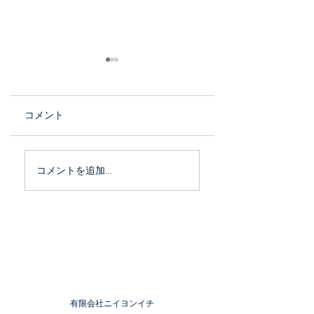
コメント
「次代を担う繊維産業
ボトムスブランド
コメントを追加…
企業100選」に選ばれ
Chordのプレスリ
ました
スをしました
有限会社ニイヨンイチ