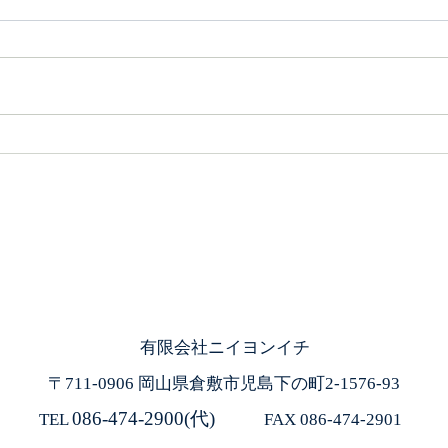
「次代を担う繊維産業企業
ボト
100選」に選ばれました
レス
有限会社ニイヨンイチ
〒711-0906
岡山県倉敷市児島下の町2-1576-93
086-474-2900(代)
TEL
FAX 086-474-2901