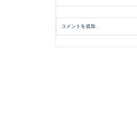
コメントを追加…
デニムファクトリーブランド
「Bante」(バンテ)を発表しま
した